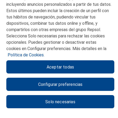
48550 Muskiz (Bizkaia)
incluyendo anuncios personalizados a partir de tus datos.
Telf. 946 357 000
Estos últimos pueden incluir la creación de un perfil con
© 2026 Petronor S.A.
tus hábitos de navegación, pudiendo vincular tus
dispositivos, combinar tus datos online y offline, y
compartirlos con otras empresas del grupo Repsol.
Selecciona Solo necesarias para rechazar las cookies
opcionales. Puedes gestionar o desactivar estas
CONTACTO
cookies en Configurar preferencias. Más detalles en la
Política de Cookies.
MAPA WEB
Aceptar todas
POLITICA DE PRIVACIDAD
AVISO LEGAL
Configurar preferencias
POLITICA DE COOKIES
CANAL DE ÉTICA
Solo necesarias