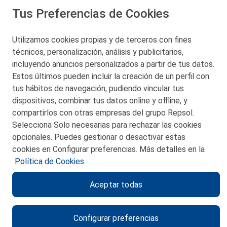
Tus Preferencias de Cookies
Utilizamos cookies propias y de terceros con fines
técnicos, personalización, análisis y publicitarios,
San Martín 5-Edificio Muñatones,
48550 Muskiz (Bizkaia)
incluyendo anuncios personalizados a partir de tus datos.
Telf. 946 357 000
Estos últimos pueden incluir la creación de un perfil con
© 2026 Petronor S.A.
tus hábitos de navegación, pudiendo vincular tus
dispositivos, combinar tus datos online y offline, y
compartirlos con otras empresas del grupo Repsol.
Selecciona Solo necesarias para rechazar las cookies
opcionales. Puedes gestionar o desactivar estas
CONTACTO
cookies en Configurar preferencias. Más detalles en la
Política de Cookies.
MAPA WEB
Aceptar todas
POLITICA DE PRIVACIDAD
AVISO LEGAL
Configurar preferencias
POLITICA DE COOKIES