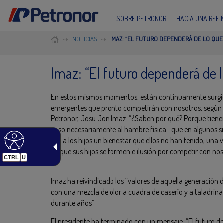
SOBRE PETRONOR
HACIA UNA REF
NOTICIAS
IMAZ: “EL FUTURO DEPENDERÁ DE LO QU
Imaz: “El futuro dependerá de
En estos mismos momentos, están continuamente surgi
emergentes que pronto competirán con nosotros, según 
Petronor, Josu Jon Imaz: “¿Saben por qué? Porque tien
caso necesariamente al hambre física –que en algunos sit
dar a los hijos un bienestar que ellos no han tenido, una
de que sus hijos se formen e ilusión por competir con nos
CTRL
U
Imaz ha reivindicado los “valores de aquella generación 
con una mezcla de olor a cuadra de caserío y a taladrina
durante años”
El presidente ha terminado con un mensaje: “El futur