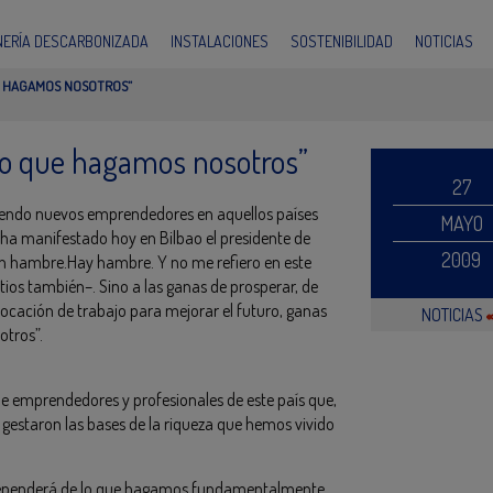
INERÍA DESCARBONIZADA
INSTALACIONES
SOSTENIBILIDAD
NOTICIAS
E HAGAMOS NOSOTROS”
 lo que hagamos nosotros”
27
endo nuevos emprendedores en aquellos países
MAYO
ha manifestado hoy en Bilbao el presidente de
2009
en hambre.Hay hambre. Y no me refiero en este
ios también–. Sino a las ganas de prosperar, de
 vocación de trabajo para mejorar el futuro, ganas
NOTICIAS
otros”.
de emprendedores y profesionales de este país que,
 gestaron las bases de la riqueza que hemos vivido
o dependerá de lo que hagamos fundamentalmente