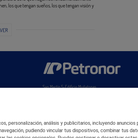
chen, los que tengan sueños, los que tengan visión y
LVER
San Martín 5-Edificio Muñatones,
48550 Muskiz (Bizkaia)
Telf. 946 357 000
© 2026 Petronor S.A.
s, personalización, análisis y publicitarios, incluyendo anuncios
 navegación, pudiendo vincular tus dispositivos, combinar tus dat
ar las cookies opcionales. Puedes gestionar o desactivar estas