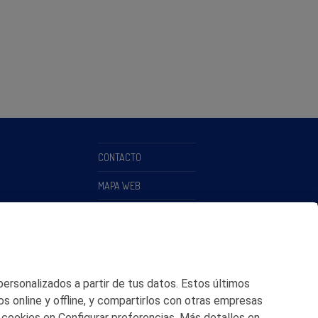
CONTACTO
MAPA WEB
POLITICA DE PRIVACIDAD
AVISO LEGAL
POLITICA DE COOKIES
 personalizados a partir de tus datos. Estos últimos
CANAL DE ÉTICA
os online y offline, y compartirlos con otras empresas
 cookies en Configurar preferencias. Más detalles en