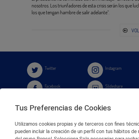
nosotros. Los triunfadores de esta crisis serán los que lu
los que tengan hambre de salir adelante”.
VO
Twitter
Instagram
Facebook
Slideshare
Youtube
Soundcloud
Tus Preferencias de Cookies
Flickr
Utilizamos cookies propias y de terceros con fines técnico
pueden incluir la creación de un perfil con tus hábitos de
del grupo Repsol. Selecciona Solo necesarias para rechaz