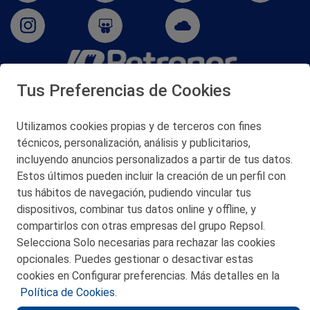
Tus Preferencias de Cookies
San Martín 5-Edificio Muñatones,
48550 Muskiz (Bizkaia)
Telf. 946 357 000
Utilizamos cookies propias y de terceros con fines
© 2026 Petronor S.A.
técnicos, personalización, análisis y publicitarios,
incluyendo anuncios personalizados a partir de tus datos.
Estos últimos pueden incluir la creación de un perfil con
tus hábitos de navegación, pudiendo vincular tus
dispositivos, combinar tus datos online y offline, y
CONTACTO
compartirlos con otras empresas del grupo Repsol.
Selecciona Solo necesarias para rechazar las cookies
MAPA WEB
opcionales. Puedes gestionar o desactivar estas
POLITICA DE PRIVACIDAD
cookies en Configurar preferencias. Más detalles en la
Política de Cookies.
AVISO LEGAL