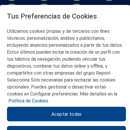
Tus Preferencias de Cookies
Utilizamos cookies propias y de terceros con fines
técnicos, personalización, análisis y publicitarios,
San Martín 5-Edificio Muñatones,
48550 Muskiz (Bizkaia)
incluyendo anuncios personalizados a partir de tus datos.
Telf. 946 357 000
Estos últimos pueden incluir la creación de un perfil con
© 2026 Petronor S.A.
tus hábitos de navegación, pudiendo vincular tus
dispositivos, combinar tus datos online y offline, y
compartirlos con otras empresas del grupo Repsol.
Selecciona Solo necesarias para rechazar las cookies
opcionales. Puedes gestionar o desactivar estas
CONTACTO
cookies en Configurar preferencias. Más detalles en la
Política de Cookies.
MAPA WEB
Aceptar todas
POLITICA DE PRIVACIDAD
AVISO LEGAL