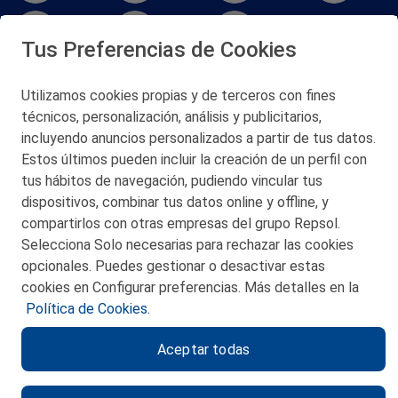
Tus Preferencias de Cookies
Utilizamos cookies propias y de terceros con fines
técnicos, personalización, análisis y publicitarios,
San Martín 5-Edificio Muñatones,
48550 Muskiz (Bizkaia)
incluyendo anuncios personalizados a partir de tus datos.
Telf. 946 357 000
Estos últimos pueden incluir la creación de un perfil con
© 2026 Petronor S.A.
tus hábitos de navegación, pudiendo vincular tus
dispositivos, combinar tus datos online y offline, y
compartirlos con otras empresas del grupo Repsol.
Selecciona Solo necesarias para rechazar las cookies
opcionales. Puedes gestionar o desactivar estas
CONTACTO
cookies en Configurar preferencias. Más detalles en la
Política de Cookies.
MAPA WEB
Aceptar todas
POLITICA DE PRIVACIDAD
AVISO LEGAL