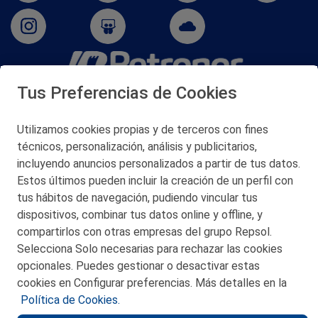
Tus Preferencias de Cookies
San Martín 5-Edificio Muñatones,
48550 Muskiz (Bizkaia)
Telf. 946 357 000
Utilizamos cookies propias y de terceros con fines
© 2026 Petronor S.A.
técnicos, personalización, análisis y publicitarios,
incluyendo anuncios personalizados a partir de tus datos.
Estos últimos pueden incluir la creación de un perfil con
tus hábitos de navegación, pudiendo vincular tus
dispositivos, combinar tus datos online y offline, y
CONTACTO
compartirlos con otras empresas del grupo Repsol.
Selecciona Solo necesarias para rechazar las cookies
MAPA WEB
opcionales. Puedes gestionar o desactivar estas
POLITICA DE PRIVACIDAD
cookies en Configurar preferencias. Más detalles en la
Política de Cookies.
AVISO LEGAL