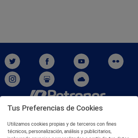
Tus Preferencias de Cookies
San Martín 5-Edificio Muñatones,
48550 Muskiz (Bizkaia)
Telf. 946 357 000
Utilizamos cookies propias y de terceros con fines
© 2026 Petronor S.A.
técnicos, personalización, análisis y publicitarios,