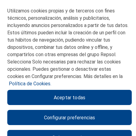
48550 Muskiz (Bizkaia)
Telf. 946 357 000
Utilizamos cookies propias y de terceros con fines
© 2026 Petronor S.A.
técnicos, personalización, análisis y publicitarios,
incluyendo anuncios personalizados a partir de tus datos.
Estos últimos pueden incluir la creación de un perfil con
tus hábitos de navegación, pudiendo vincular tus
dispositivos, combinar tus datos online y offline, y
CONTACTO
compartirlos con otras empresas del grupo Repsol.
Selecciona Solo necesarias para rechazar las cookies
MAPA WEB
opcionales. Puedes gestionar o desactivar estas
POLITICA DE PRIVACIDAD
cookies en Configurar preferencias. Más detalles en la
Política de Cookies.
AVISO LEGAL
Aceptar todas
POLITICA DE COOKIES
CANAL DE ÉTICA
Configurar preferencias