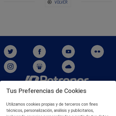
VOLVER
Tus Preferencias de Cookies
San Martín 5-Edificio Muñatones,
48550 Muskiz (Bizkaia)
Telf. 946 357 000
Utilizamos cookies propias y de terceros con fines
© 2026 Petronor S.A.
técnicos, personalización, análisis y publicitarios,