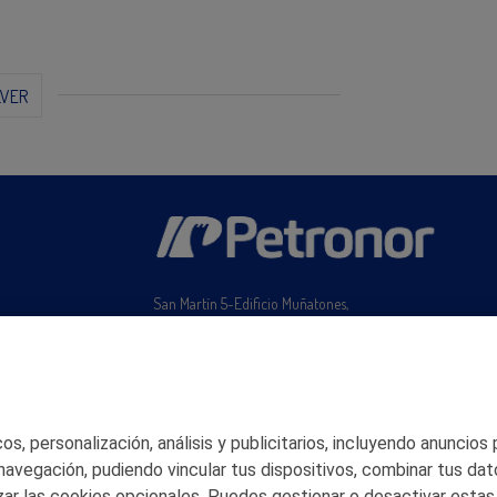
LVER
San Martín 5-Edificio Muñatones,
48550 Muskiz (Bizkaia)
Telf. 946 357 000
© 2026 Petronor S.A.
s, personalización, análisis y publicitarios, incluyendo anuncios
 navegación, pudiendo vincular tus dispositivos, combinar tus dat
ar las cookies opcionales. Puedes gestionar o desactivar estas