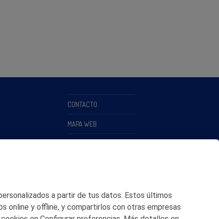
CONTACTO
MAPA WEB
POLITICA DE PRIVACIDAD
AVISO LEGAL
POLITICA DE COOKIES
 personalizados a partir de tus datos. Estos últimos
CANAL DE ÉTICA
os online y offline, y compartirlos con otras empresas
 cookies en Configurar preferencias. Más detalles en