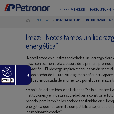
SOBRE PETRONOR
HACIA UNA REF
NOTICIAS
IMAZ: “NECESITAMOS UN LIDERAZGO CLAR
Imaz: “Necesitamos un liderazg
energética”
“Necesitamos en nuestras sociedades un liderazgo claro
Imaz, con ocasión de la clausura de la primera promoció
Sebastián. “El liderazgo implica tener una visión sobre e
ennoblecedor del futuro. Arriesgarse a soñar, ser capaces
realidad enquistada del momento y por el que merezca la
CTRL
U
En opinión del presidente de Petronor: “Es lo que neces
instituciones y en nuestra sociedad para construir el fut
modelo, pero también las acciones sostenidas en el tiem
energética que nos permita compatibilizar seguridad de 
los medioambientales”.