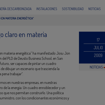
INERÍA DESCARBONIZADA
INSTALACIONES
SOSTENIBILIDAD
NOTICIAS
O EN MATERIA ENERGÉTICA”
o claro en materia
17
JULIO
 en materia energética” ha manifestado Josu Jon
2009
n del PLD de Deusto Business School, en San
l futuro, ser capaces de pintar un cuadro
NOTICIAS
 de dibujar un escenario que trascienda la
 pena trabajar”.
itamos en nuestras empresas, en nuestras
uro de la energía. Un cuadro ennoblecedor y un
po que nos permitan construirlo. Una política
suministro, con los condicionantes económicos y