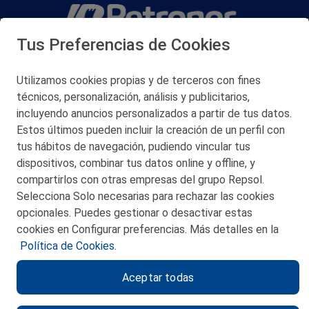
Tus Preferencias de Cookies
San Martín 5-Edificio Muñatones,
48550 Muskiz (Bizkaia)
Telf. 946 357 000
Utilizamos cookies propias y de terceros con fines
© 2026 Petronor S.A.
técnicos, personalización, análisis y publicitarios,
incluyendo anuncios personalizados a partir de tus datos.
Estos últimos pueden incluir la creación de un perfil con
tus hábitos de navegación, pudiendo vincular tus
dispositivos, combinar tus datos online y offline, y
CONTACTO
compartirlos con otras empresas del grupo Repsol.
Selecciona Solo necesarias para rechazar las cookies
MAPA WEB
opcionales. Puedes gestionar o desactivar estas
POLITICA DE PRIVACIDAD
cookies en Configurar preferencias. Más detalles en la
Política de Cookies.
AVISO LEGAL
Aceptar todas
POLITICA DE COOKIES
CANAL DE ÉTICA