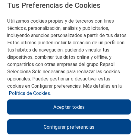
Tus Preferencias de Cookies
San Martín 5-Edificio Muñatones,
48550 Muskiz (Bizkaia)
Telf. 946 357 000
Utilizamos cookies propias y de terceros con fines
© 2026 Petronor S.A.
técnicos, personalización, análisis y publicitarios,
incluyendo anuncios personalizados a partir de tus datos.
Estos últimos pueden incluir la creación de un perfil con
tus hábitos de navegación, pudiendo vincular tus
dispositivos, combinar tus datos online y offline, y
CONTACTO
compartirlos con otras empresas del grupo Repsol.
Selecciona Solo necesarias para rechazar las cookies
MAPA WEB
opcionales. Puedes gestionar o desactivar estas
POLITICA DE PRIVACIDAD
cookies en Configurar preferencias. Más detalles en la
Política de Cookies.
AVISO LEGAL
Aceptar todas
POLITICA DE COOKIES
CANAL DE ÉTICA
Configurar preferencias