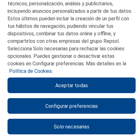
técnicos, personalización, análisis y publicitarios,
incluyendo anuncios personalizados a partir de tus datos.
Estos últimos pueden incluir la creación de un perfil con
tus hábitos de navegación, pudiendo vincular tus
dispositivos, combinar tus datos online y offline, y
CONTACTO
compartirlos con otras empresas del grupo Repsol.
Selecciona Solo necesarias para rechazar las cookies
MAPA WEB
opcionales. Puedes gestionar o desactivar estas
POLITICA DE PRIVACIDAD
cookies en Configurar preferencias. Más detalles en la
Política de Cookies.
AVISO LEGAL
Aceptar todas
POLITICA DE COOKIES
CANAL DE ÉTICA
Configurar preferencias
Solo necesarias