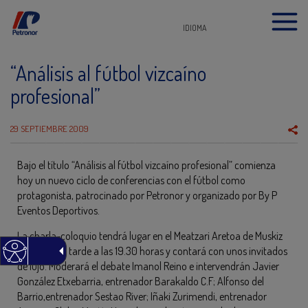
IDIOMA
“Análisis al fútbol vizcaíno
profesional”
29 SEPTIEMBRE 2009
Bajo el título “Análisis al fútbol vizcaíno profesional” comienza
hoy un nuevo ciclo de conferencias con el fútbol como
protagonista, patrocinado por Petronor y organizado por By P
Eventos Deportivos.
La charla-coloquio tendrá lugar en el Meatzari Aretoa de Muskiz
esta misma tarde a las 19.30 horas y contará con unos invitados
de lujo. Moderará el debate Imanol Reino e intervendrán Javier
González Etxebarria, entrenador Barakaldo C.F; Alfonso del
Barrio,entrenador Sestao River; Iñaki Zurimendi, entrenador