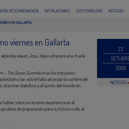
INERÍA DESCARBONIZADA
INSTALACIONES
SOSTENIBILIDAD
NOTICIAS
VIERNES EN GALLARTA
ximo viernes en Gallarta
23
 alpinista alavés Josu Jeijoo ofrecerá una charla
OCTUBR
2009
lam –
The Seven Summits
más los tres polos-
teiztarra tan solo le falta alcanzar la cumbre del
NOTICIAS
, el primer diabético y el quinto del mundo en
 hablar sobre su reciente experiencia en el
s pruebas de preparación para su futuro vuelo al