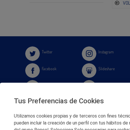
VO
Twitter
Instagram
Facebook
Slideshare
Youtube
Soundcloud
Tus Preferencias de Cookies
Flickr
Utilizamos cookies propias y de terceros con fines técnico
pueden incluir la creación de un perfil con tus hábitos de
del grupo Repsol. Selecciona Solo necesarias para rechaz