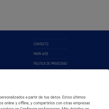
CONTACTO
MAPA WEB
POLITICA DE PRIVACIDAD
AVISO LEGAL
POLITICA DE COOKIES
CANAL DE ÉTICA
 personalizados a partir de tus datos. Estos últimos
os online y offline, y compartirlos con otras empresas
 cookies en Configurar preferencias. Más detalles en