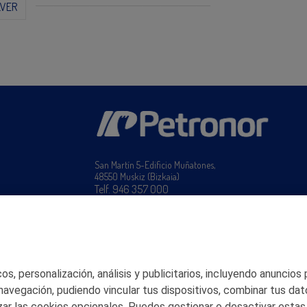
LVER
San Martín 5-Edificio Muñatones,
48550 Muskiz (Bizkaia)
Telf. 946 357 000
© 2026 Petronor S.A.
s, personalización, análisis y publicitarios, incluyendo anuncios
 navegación, pudiendo vincular tus dispositivos, combinar tus dat
ar las cookies opcionales. Puedes gestionar o desactivar estas