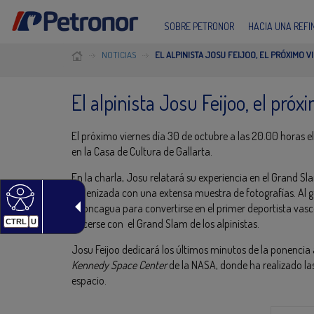
SOBRE PETRONOR
HACIA UNA REF
NOTICIAS
EL ALPINISTA JOSU FEIJOO, EL PRÓXIMO 
El alpinista Josu Feijoo, el pró
El próximo viernes día 30 de octubre a las 20.00 horas el
en la Casa de Cultura de Gallarta.
En la charla, Josu relatará su experiencia en el Grand S
amenizada con una extensa muestra de fotografías. Al gas
Aconcagua para convertirse en el primer deportista vasco
hacerse con el Grand Slam de los alpinistas.
CTRL
U
Josu Feijoo dedicará los últimos minutos de la ponencia a
Kennedy Space Center
de la NASA, donde ha realizado la
espacio.