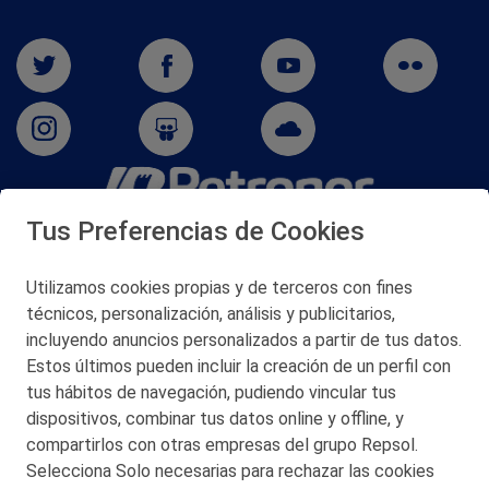
Tus Preferencias de Cookies
San Martín 5-Edificio Muñatones,
48550 Muskiz (Bizkaia)
Telf. 946 357 000
Utilizamos cookies propias y de terceros con fines
© 2026 Petronor S.A.
técnicos, personalización, análisis y publicitarios,
incluyendo anuncios personalizados a partir de tus datos.
Estos últimos pueden incluir la creación de un perfil con
tus hábitos de navegación, pudiendo vincular tus
dispositivos, combinar tus datos online y offline, y
CONTACTO
compartirlos con otras empresas del grupo Repsol.
Selecciona Solo necesarias para rechazar las cookies
MAPA WEB