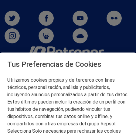
Tus Preferencias de Cookies
San Martín 5-Edificio Muñatones,
48550 Muskiz (Bizkaia)
Telf. 946 357 000
Utilizamos cookies propias y de terceros con fines
© 2026 Petronor S.A.
técnicos, personalización, análisis y publicitarios,
incluyendo anuncios personalizados a partir de tus datos.
Estos últimos pueden incluir la creación de un perfil con
tus hábitos de navegación, pudiendo vincular tus
dispositivos, combinar tus datos online y offline, y
CONTACTO
compartirlos con otras empresas del grupo Repsol.
Selecciona Solo necesarias para rechazar las cookies
MAPA WEB