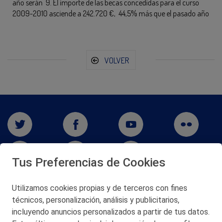
año serán 9. El importe de las becas concedidas para el curso
2009-2010 asciende a 242.720 €, 44,5% más que el pasado año
VOLVER
Tus Preferencias de Cookies
Utilizamos cookies propias y de terceros con fines
técnicos, personalización, análisis y publicitarios,
San Martín 5-Edificio Muñatones,
48550 Muskiz (Bizkaia)
incluyendo anuncios personalizados a partir de tus datos.
Telf. 946 357 000