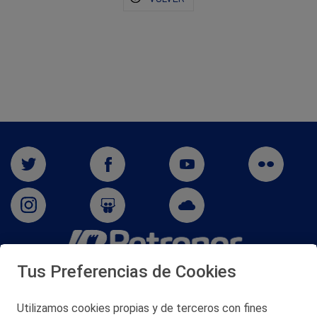
Tus Preferencias de Cookies
San Martín 5-Edificio Muñatones,
48550 Muskiz (Bizkaia)
Telf. 946 357 000
Utilizamos cookies propias y de terceros con fines
© 2026 Petronor S.A.