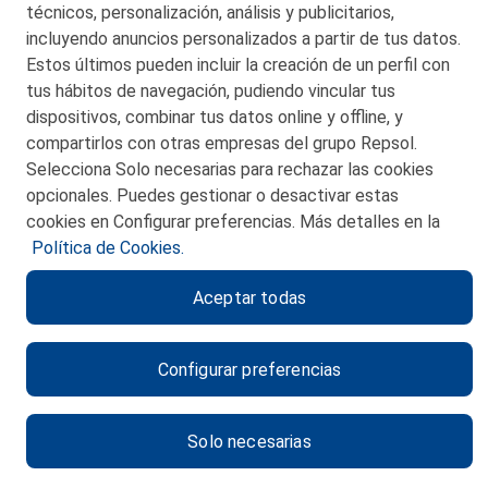
técnicos, personalización, análisis y publicitarios,
incluyendo anuncios personalizados a partir de tus datos.
Estos últimos pueden incluir la creación de un perfil con
tus hábitos de navegación, pudiendo vincular tus
dispositivos, combinar tus datos online y offline, y
CONTACTO
compartirlos con otras empresas del grupo Repsol.
Selecciona Solo necesarias para rechazar las cookies
MAPA WEB
opcionales. Puedes gestionar o desactivar estas
POLITICA DE PRIVACIDAD
cookies en Configurar preferencias. Más detalles en la
Política de Cookies.
AVISO LEGAL
Aceptar todas
POLITICA DE COOKIES
CANAL DE ÉTICA
Configurar preferencias
Solo necesarias