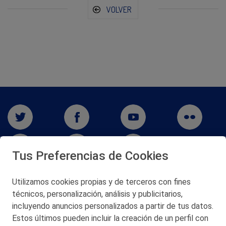
VOLVER
Tus Preferencias de Cookies
Utilizamos cookies propias y de terceros con fines
técnicos, personalización, análisis y publicitarios,
San Martín 5-Edificio Muñatones,
48550 Muskiz (Bizkaia)
incluyendo anuncios personalizados a partir de tus datos.
Telf. 946 357 000
Estos últimos pueden incluir la creación de un perfil con
© 2026 Petronor S.A.