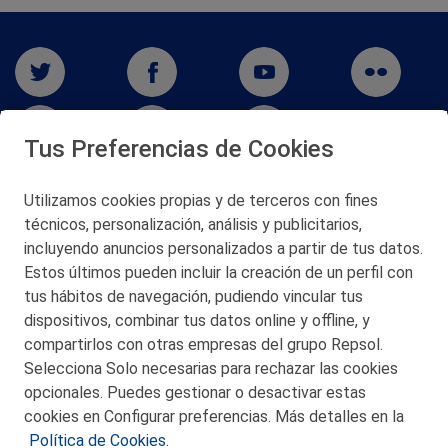
Tus Preferencias de Cookies
Utilizamos cookies propias y de terceros con fines
técnicos, personalización, análisis y publicitarios,
San Martín 5-Edificio Muñatones,
48550 Muskiz (Bizkaia)
incluyendo anuncios personalizados a partir de tus datos.
Telf. 946 357 000
Estos últimos pueden incluir la creación de un perfil con
© 2026 Petronor S.A.
tus hábitos de navegación, pudiendo vincular tus
dispositivos, combinar tus datos online y offline, y
compartirlos con otras empresas del grupo Repsol.
Selecciona Solo necesarias para rechazar las cookies
opcionales. Puedes gestionar o desactivar estas
CONTACTO
cookies en Configurar preferencias. Más detalles en la
Política de Cookies.
MAPA WEB