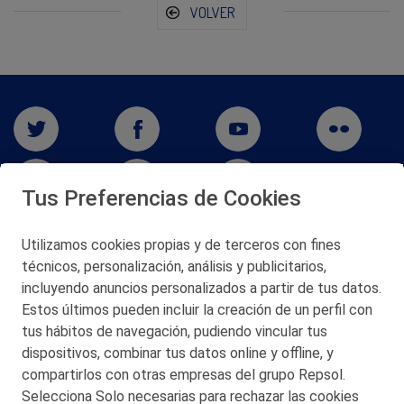
VOLVER
Tus Preferencias de Cookies
Utilizamos cookies propias y de terceros con fines
San Martín 5-Edificio Muñatones,
técnicos, personalización, análisis y publicitarios,
48550 Muskiz (Bizkaia)
incluyendo anuncios personalizados a partir de tus datos.
Telf. 946 357 000
Estos últimos pueden incluir la creación de un perfil con
© 2026 Petronor S.A.
tus hábitos de navegación, pudiendo vincular tus
dispositivos, combinar tus datos online y offline, y
compartirlos con otras empresas del grupo Repsol.
Selecciona Solo necesarias para rechazar las cookies