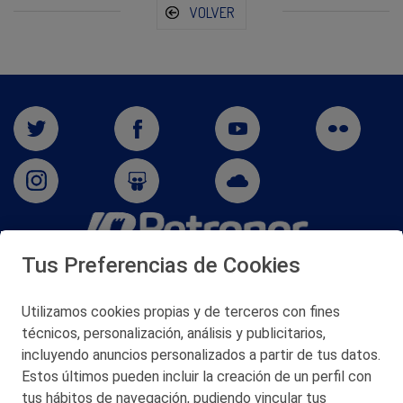
VOLVER
Tus Preferencias de Cookies
San Martín 5-Edificio Muñatones,
48550 Muskiz (Bizkaia)
Telf. 946 357 000
Utilizamos cookies propias y de terceros con fines
© 2026 Petronor S.A.
técnicos, personalización, análisis y publicitarios,
incluyendo anuncios personalizados a partir de tus datos.
Estos últimos pueden incluir la creación de un perfil con
tus hábitos de navegación, pudiendo vincular tus