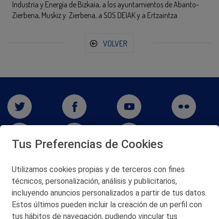
Industria y Energía de Bizkaia, a los ayuntamientos de Abanto-
Zierbena, Muskiz y Zierbena, a SOS DEIAK y a Ertzaintza
VOLVER
Tus Preferencias de Cookies
Utilizamos cookies propias y de terceros con fines
técnicos, personalización, análisis y publicitarios,
San Martín 5-Edificio Muñatones,
48550 Muskiz (Bizkaia)
incluyendo anuncios personalizados a partir de tus datos.
Telf. 946 357 000
Estos últimos pueden incluir la creación de un perfil con
© 2026 Petronor S.A.
tus hábitos de navegación, pudiendo vincular tus