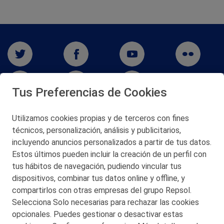
Tus Preferencias de Cookies
Utilizamos cookies propias y de terceros con fines
técnicos, personalización, análisis y publicitarios,
San Martín 5-Edificio Muñatones,
48550 Muskiz (Bizkaia)
incluyendo anuncios personalizados a partir de tus datos.
Telf. 946 357 000
Estos últimos pueden incluir la creación de un perfil con
© 2026 Petronor S.A.
tus hábitos de navegación, pudiendo vincular tus
dispositivos, combinar tus datos online y offline, y
compartirlos con otras empresas del grupo Repsol.
Selecciona Solo necesarias para rechazar las cookies
opcionales. Puedes gestionar o desactivar estas
CONTACTO