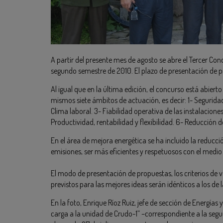
A partir del presente mes de agosto se abre el Tercer Con
segundo semestre de 2010. El plazo de presentación de pr
Al igual que en la última edición, el concurso está abiert
mismos siete ámbitos de actuación, es decir: 1- Segurida
Clima laboral. 3- Fiabilidad operativa de las instalacione
Productividad, rentabilidad y flexibilidad. 6- Reducción
En el área de mejora energética se ha incluido la reducci
emisiones, ser más eficientes y respetuosos con el medio 
El modo de presentación de propuestas, los criterios de 
previstos para las mejores ideas serán idénticos a los de l
En la foto, Enrique Ríoz Ruiz, jefe de sección de Energía
carga a la unidad de Crudo-1” –correspondiente a la segu