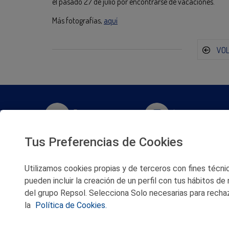
el pasado 27 de julio por encontrarse de vacaciones.
Más fotografías,
aquí
VO
Twitter
Instagram
Tus Preferencias de Cookies
Facebook
Slideshare
Utilizamos cookies propias y de terceros con fines técnico
Youtube
Soundcloud
pueden incluir la creación de un perfil con tus hábitos de
del grupo Repsol. Selecciona Solo necesarias para rechaz
Flickr
la
Política de Cookies.