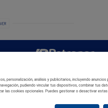
LVER
San Martín 5-Edificio Muñatones,
48550 Muskiz (Bizkaia)
Telf. 946 357 000
s, personalización, análisis y publicitarios, incluyendo anuncios
© 2026 Petronor S.A.
 navegación, pudiendo vincular tus dispositivos, combinar tus dat
ar las cookies opcionales. Puedes gestionar o desactivar estas