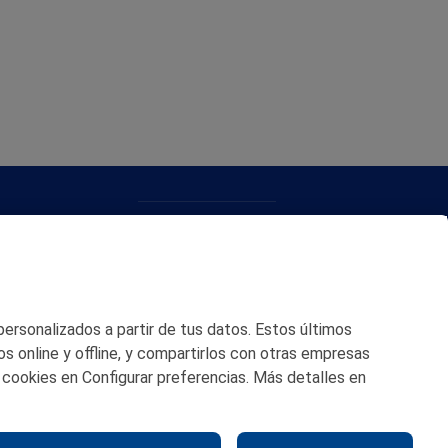
CONTACTO
MAPA WEB
POLITICA DE PRIVACIDAD
 personalizados a partir de tus datos. Estos últimos
AVISO LEGAL
os online y offline, y compartirlos con otras empresas
 cookies en Configurar preferencias. Más detalles en
POLITICA DE COOKIES
CANAL DE ÉTICA