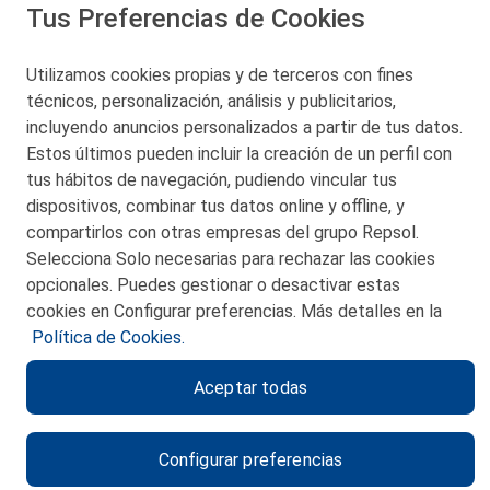
Tus Preferencias de Cookies
San Martín 5-Edificio Muñatones,
48550 Muskiz (Bizkaia)
Telf. 946 357 000
Utilizamos cookies propias y de terceros con fines
© 2026 Petronor S.A.
técnicos, personalización, análisis y publicitarios,
incluyendo anuncios personalizados a partir de tus datos.
Estos últimos pueden incluir la creación de un perfil con
tus hábitos de navegación, pudiendo vincular tus
dispositivos, combinar tus datos online y offline, y
CONTACTO
compartirlos con otras empresas del grupo Repsol.
Selecciona Solo necesarias para rechazar las cookies
MAPA WEB
opcionales. Puedes gestionar o desactivar estas
POLITICA DE PRIVACIDAD
cookies en Configurar preferencias. Más detalles en la
Política de Cookies.
AVISO LEGAL
Aceptar todas
POLITICA DE COOKIES
CANAL DE ÉTICA
Configurar preferencias