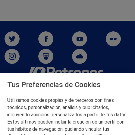
Tus Preferencias de Cookies
San Martín 5-Edificio Muñatones,
48550 Muskiz (Bizkaia)
Telf. 946 357 000
Utilizamos cookies propias y de terceros con fines
© 2026 Petronor S.A.
técnicos, personalización, análisis y publicitarios,
incluyendo anuncios personalizados a partir de tus datos.
Estos últimos pueden incluir la creación de un perfil con
tus hábitos de navegación, pudiendo vincular tus