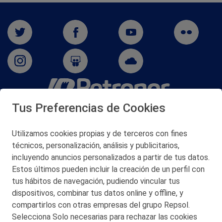
Tus Preferencias de Cookies
San Martín 5-Edificio Muñatones,
48550 Muskiz (Bizkaia)
Telf. 946 357 000
Utilizamos cookies propias y de terceros con fines
© 2026 Petronor S.A.
técnicos, personalización, análisis y publicitarios,
incluyendo anuncios personalizados a partir de tus datos.
Estos últimos pueden incluir la creación de un perfil con
tus hábitos de navegación, pudiendo vincular tus
dispositivos, combinar tus datos online y offline, y
CONTACTO
compartirlos con otras empresas del grupo Repsol.
Selecciona Solo necesarias para rechazar las cookies
MAPA WEB