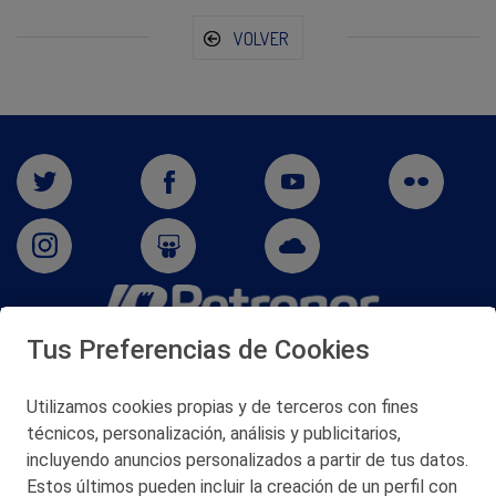
VOLVER
Tus Preferencias de Cookies
San Martín 5-Edificio Muñatones,
48550 Muskiz (Bizkaia)
Telf. 946 357 000
Utilizamos cookies propias y de terceros con fines
© 2026 Petronor S.A.
técnicos, personalización, análisis y publicitarios,
incluyendo anuncios personalizados a partir de tus datos.
Estos últimos pueden incluir la creación de un perfil con