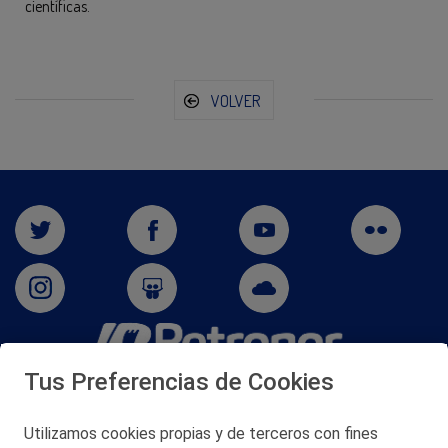
científicas.
VOLVER
Tus Preferencias de Cookies
San Martín 5-Edificio Muñatones,
48550 Muskiz (Bizkaia)
Telf. 946 357 000
Utilizamos cookies propias y de terceros con fines
© 2026 Petronor S.A.