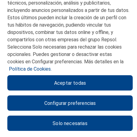
técnicos, personalización, análisis y publicitarios,
incluyendo anuncios personalizados a partir de tus datos.
Estos últimos pueden incluir la creación de un perfil con
tus hábitos de navegación, pudiendo vincular tus
dispositivos, combinar tus datos online y offline, y
CONTACTO
compartirlos con otras empresas del grupo Repsol.
Selecciona Solo necesarias para rechazar las cookies
MAPA WEB
opcionales. Puedes gestionar o desactivar estas
POLITICA DE PRIVACIDAD
cookies en Configurar preferencias. Más detalles en la
Política de Cookies.
AVISO LEGAL
Aceptar todas
POLITICA DE COOKIES
CANAL DE ÉTICA
Configurar preferencias
Solo necesarias