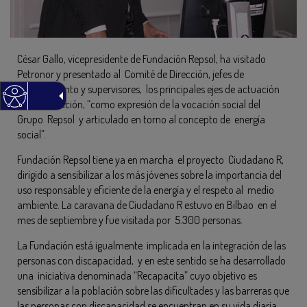
César Gallo, vicepresidente de Fundación Repsol, ha visitado
Petronor y presentado al Comité de Dirección, jefes de
departamento y supervisores, los principales ejes de actuación
de la Fundación, “como expresión de la vocación social del
Grupo Repsol y articulado en torno al concepto de energía
social”.
Fundación Repsol tiene ya en marcha el proyecto Ciudadano R,
dirigido a sensibilizar a los más jóvenes sobre la importancia del
uso responsable y eficiente de la energía y el respeto al medio
ambiente. La caravana de Ciudadano R estuvo en Bilbao en el
mes de septiembre y fue visitada por 5.300 personas.
La Fundación está igualmente implicada en la integración de las
personas con discapacidad, y en este sentido se ha desarrollado
una iniciativa denominada “Recapacita” cuyo objetivo es
sensibilizar a la población sobre las dificultades y las barreras que
las personas con discapacidad se encuentran en su vida diaria.