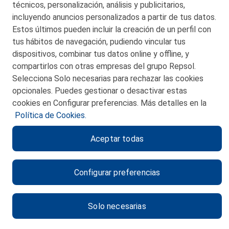
técnicos, personalización, análisis y publicitarios,
incluyendo anuncios personalizados a partir de tus datos.
Estos últimos pueden incluir la creación de un perfil con
tus hábitos de navegación, pudiendo vincular tus
dispositivos, combinar tus datos online y offline, y
CONTACTO
compartirlos con otras empresas del grupo Repsol.
Selecciona Solo necesarias para rechazar las cookies
MAPA WEB
opcionales. Puedes gestionar o desactivar estas
POLITICA DE PRIVACIDAD
cookies en Configurar preferencias. Más detalles en la
Política de Cookies.
AVISO LEGAL
Aceptar todas
POLITICA DE COOKIES
CANAL DE ÉTICA
Configurar preferencias
Solo necesarias