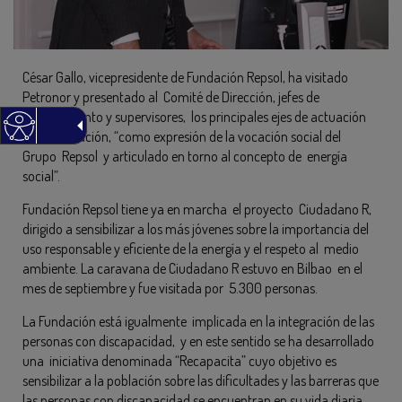
César Gallo, vicepresidente de Fundación Repsol, ha visitado
Petronor y presentado al Comité de Dirección, jefes de
departamento y supervisores, los principales ejes de actuación
de la Fundación, “como expresión de la vocación social del
Grupo Repsol y articulado en torno al concepto de energía
social”.
Fundación Repsol tiene ya en marcha el proyecto Ciudadano R,
dirigido a sensibilizar a los más jóvenes sobre la importancia del
uso responsable y eficiente de la energía y el respeto al medio
ambiente. La caravana de Ciudadano R estuvo en Bilbao en el
mes de septiembre y fue visitada por 5.300 personas.
La Fundación está igualmente implicada en la integración de las
personas con discapacidad, y en este sentido se ha desarrollado
una iniciativa denominada “Recapacita” cuyo objetivo es
sensibilizar a la población sobre las dificultades y las barreras que
las personas con discapacidad se encuentran en su vida diaria.