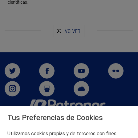
científicas.
VOLVER
Tus Preferencias de Cookies
San Martín 5-Edificio Muñatones,
48550 Muskiz (Bizkaia)
Telf. 946 357 000
Utilizamos cookies propias y de terceros con fines
© 2026 Petronor S.A.