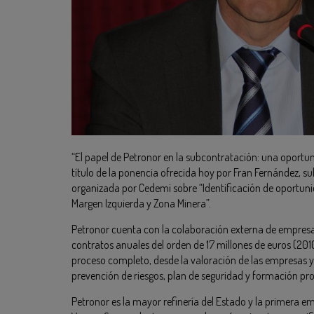
“El papel de Petronor en la subcontratación: una oportun
título de la ponencia ofrecida hoy por Fran Fernández, s
organizada por Cedemi sobre “Identificación de oportun
Margen Izquierda y Zona Minera”.
Petronor cuenta con la colaboración externa de empresa
contratos anuales del orden de 17 millones de euros (2010
proceso completo, desde la valoración de las empresas y
prevención de riesgos, plan de seguridad y formación pro
Petronor es la mayor refinería del Estado y la primer