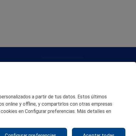
CONTACTO
MAPA WEB
POLITICA DE PRIVACIDAD
 personalizados a partir de tus datos. Estos últimos
AVISO LEGAL
os online y offline, y compartirlos con otras empresas
 cookies en Configurar preferencias. Más detalles en
POLITICA DE COOKIES
CANAL DE ÉTICA
Configurar preferencias
Aceptar todas