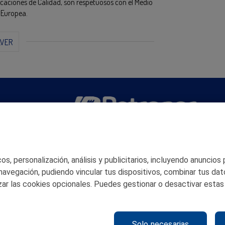
caciones de Calidad, son respetuosos con el Medio
 Europea.
LVER
San Martín 5-Edificio Muñatones,
48550 Muskiz (Bizkaia)
Telf. 946 357 000
s, personalización, análisis y publicitarios, incluyendo anuncios
© 2026 Petronor S.A.
 navegación, pudiendo vincular tus dispositivos, combinar tus dat
ar las cookies opcionales. Puedes gestionar o desactivar estas
Solo necesarias