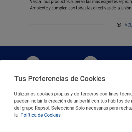
Vasca. Sus productos superan las más exigentes especifi
Ambiente y cumplen con todas las directivas de la Unión
VO
Twitter
Instagram
Tus Preferencias de Cookies
Facebook
Slideshare
Utilizamos cookies propias y de terceros con fines técnico
Youtube
Soundcloud
pueden incluir la creación de un perfil con tus hábitos de
del grupo Repsol. Selecciona Solo necesarias para rechaz
Flickr
la
Política de Cookies.