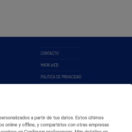
CONTACTO
MAPA WEB
POLITICA DE PRIVACIDAD
AVISO LEGAL
POLITICA DE COOKIES
CANAL DE ÉTICA
 personalizados a partir de tus datos. Estos últimos
os online y offline, y compartirlos con otras empresas
 cookies en Configurar preferencias. Más detalles en