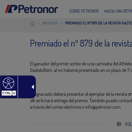
SOBRE PETRONOR
HACIA UNA REF
NOTICIAS
PREMIADO EL Nº 879 DE LA REVISTA GAZT
Premiado el nº 879 de la revist
El ganador del primer sorteo de una camiseta del Athletic
GazteluBerri, al no haberse presentado en un plazo de 7 d
El agraciado deberá presentar el ejemplar de la revista en
CTRL
U
allí se le hará entrega del premio. También puede contact
a través del correo electrónico info@petronor.com.
VO