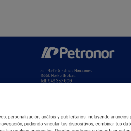
San Martín 5-Edificio Muñatones,
48550 Muskiz (Bizkaia)
Telf. 946 357 000
© 2026 Petronor S.A.
s, personalización, análisis y publicitarios, incluyendo anuncios
 navegación, pudiendo vincular tus dispositivos, combinar tus dat
ar las cookies opcionales. Puedes gestionar o desactivar estas