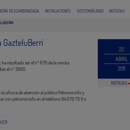
INERÍA DESCARBONIZADA
INSTALACIONES
SOSTENIBILIDAD
NOTICIAS
ELUBERRI
a GazteluBerri
22
ABRIL
 ha resultado ser el nº 879 de la revista
2011
ías el nº 3665.
NOTICIAS
 la oficina de atención al público Petronor.info y
ar con petronor.info en el teléfono 94 670 73 11 o
LVER