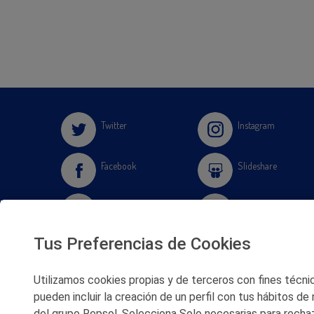
Twitter
Instagram
Facebook
Slideshare
Youtube
Soundcloud
Tus Preferencias de Cookies
Flickr
Utilizamos cookies propias y de terceros con fines técnico
pueden incluir la creación de un perfil con tus hábitos de
del grupo Repsol. Selecciona Solo necesarias para rechaz