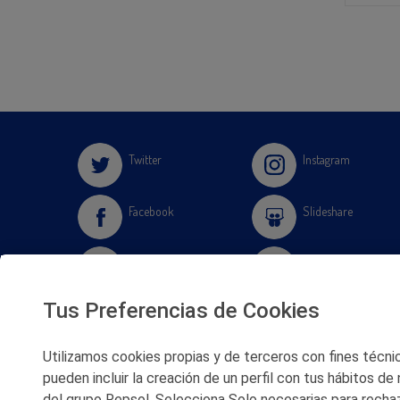
Twitter
Instagram
Facebook
Slideshare
Youtube
Soundcloud
Tus Preferencias de Cookies
Flickr
Utilizamos cookies propias y de terceros con fines técnico
pueden incluir la creación de un perfil con tus hábitos de
del grupo Repsol. Selecciona Solo necesarias para rechaz