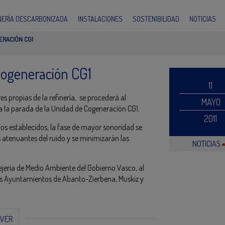
INERÍA DESCARBONIZADA
INSTALACIONES
SOSTENIBILIDAD
NOTICIAS
ERACIÓN CG1
Cogeneración CG1
11
s propias de la refinería, se procederá al
MAYO
 a la parada de la Unidad de Cogeneración CG1.
2011
os establecidos, la fase de mayor sonoridad se
os atenuantes del ruido y se minimizarán las
NOTICIAS
jería de Medio Ambiente del Gobierno Vasco, al
a los Ayuntamientos de Abanto-Zierbena, Muskiz y
LVER