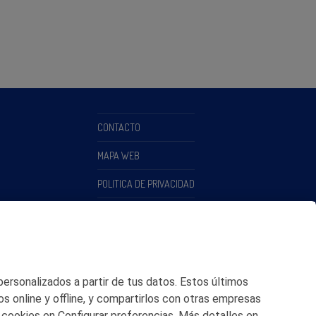
CONTACTO
MAPA WEB
POLITICA DE PRIVACIDAD
AVISO LEGAL
POLITICA DE COOKIES
CANAL DE ÉTICA
 personalizados a partir de tus datos. Estos últimos
os online y offline, y compartirlos con otras empresas
 cookies en Configurar preferencias. Más detalles en