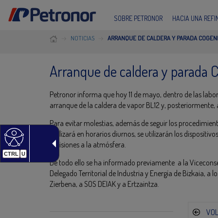
SOBRE PETRONOR
HACIA UNA REF
NOTICIAS
ARRANQUE DE CALDERA Y PARADA COGEN
Arranque de caldera y parada 
Petronor informa que hoy 11 de mayo, dentro de las labore
arranque de la caldera de vapor BL12 y, posteriormente,
Para evitar molestias, además de seguir los procedimient
realizará en horarios diurnos, se utilizarán los dispositiv
emisiones a la atmósfera.
CTRL
U
De todo ello se ha informado previamente a la Viceconse
Delegado Territorial de Industria y Energía de Bizkaia, 
Zierbena, a SOS DEIAK y a Ertzaintza.
VO