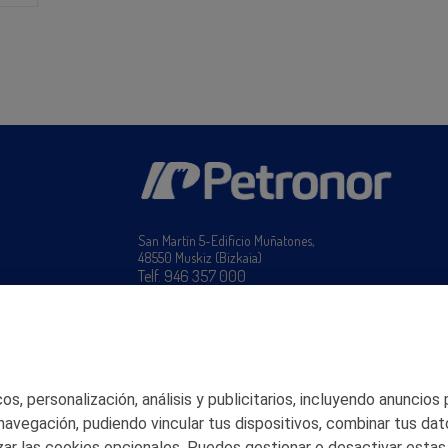
San Martín 5-Edificio Muñatones,
48550 Muskiz (Bizkaia)
Telf. 946 357 000
© 2026 Petronor S.A.
s, personalización, análisis y publicitarios, incluyendo anuncios
 navegación, pudiendo vincular tus dispositivos, combinar tus dat
ar las cookies opcionales. Puedes gestionar o desactivar estas