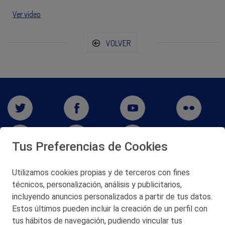
Ver vídeo
VOLVER
Tus Preferencias de Cookies
Utilizamos cookies propias y de terceros con fines
San Martín 5-Edificio Muñatones,
técnicos, personalización, análisis y publicitarios,
48550 Muskiz (Bizkaia)
incluyendo anuncios personalizados a partir de tus datos.
Telf. 946 357 000
Estos últimos pueden incluir la creación de un perfil con
© 2026 Petronor S.A.
tus hábitos de navegación, pudiendo vincular tus