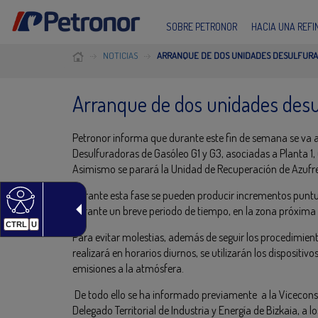
SOBRE PETRONOR
HACIA UNA REF
NOTICIAS
ARRANQUE DE DOS UNIDADES DESULFUR
Arranque de dos unidades desu
Petronor informa que durante este fin de semana se va a
Desulfuradoras de Gasóleo G1 y G3, asociadas a Planta 1,
Asimismo se parará la Unidad de Recuperación de Azufre
Durante esta fase se pueden producir incrementos punt
durante un breve periodo de tiempo, en la zona próxima 
CTRL
U
Para evitar molestias, además de seguir los procedimient
realizará en horarios diurnos, se utilizarán los dispositiv
emisiones a la atmósfera.
De todo ello se ha informado previamente a la Vicecons
Delegado Territorial de Industria y Energía de Bizkaia, 