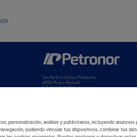
LVER
San Martín 5-Edificio Muñatones,
48550 Muskiz (Bizkaia)
Telf. 946 357 000
© 2026 Petronor S.A.
s, personalización, análisis y publicitarios, incluyendo anuncios
 navegación, pudiendo vincular tus dispositivos, combinar tus dat
ar las cookies opcionales. Puedes gestionar o desactivar estas