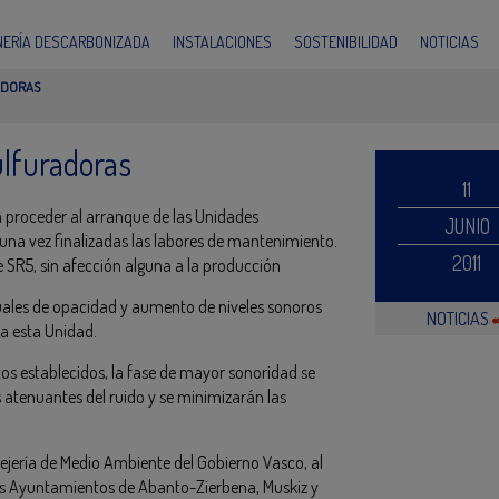
INERÍA DESCARBONIZADA
INSTALACIONES
SOSTENIBILIDAD
NOTICIAS
ADORAS
lfuradoras
11
 proceder al arranque de las Unidades
JUNIO
 una vez finalizadas las labores de mantenimiento.
2011
 SR5, sin afección alguna a la producción
uales de opacidad y aumento de niveles sonoros
NOTICIAS
a esta Unidad.
os establecidos, la fase de mayor sonoridad se
os atenuantes del ruido y se minimizarán las
ejería de Medio Ambiente del Gobierno Vasco, al
a los Ayuntamientos de Abanto-Zierbena, Muskiz y