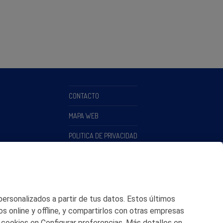
CONTACTO
MAPA WEB
POLITICA DE PRIVACIDAD
AVISO LEGAL
POLITICA DE COOKIES
CANAL DE ÉTICA
 personalizados a partir de tus datos. Estos últimos
os online y offline, y compartirlos con otras empresas
 cookies en Configurar preferencias. Más detalles en