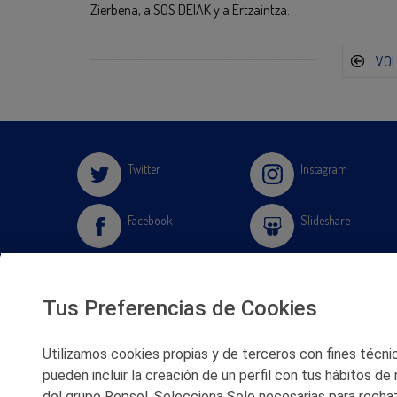
Zierbena, a SOS DEIAK y a Ertzaintza.
VO
Twitter
Instagram
Facebook
Slideshare
Youtube
Soundcloud
Tus Preferencias de Cookies
Flickr
Utilizamos cookies propias y de terceros con fines técnico
pueden incluir la creación de un perfil con tus hábitos de
del grupo Repsol. Selecciona Solo necesarias para rechaz