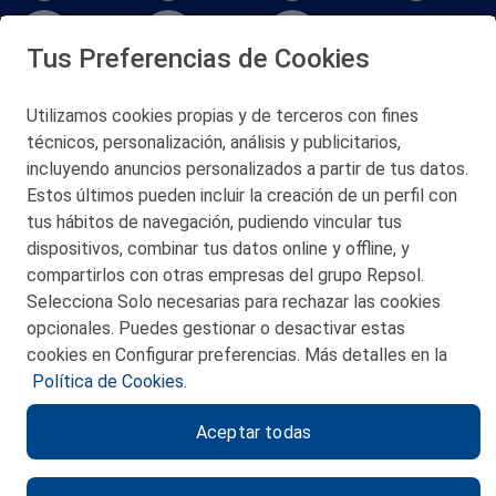
Tus Preferencias de Cookies
Utilizamos cookies propias y de terceros con fines
técnicos, personalización, análisis y publicitarios,
San Martín 5-Edificio Muñatones,
48550 Muskiz (Bizkaia)
incluyendo anuncios personalizados a partir de tus datos.
Telf. 946 357 000
Estos últimos pueden incluir la creación de un perfil con
© 2026 Petronor S.A.
tus hábitos de navegación, pudiendo vincular tus
dispositivos, combinar tus datos online y offline, y
compartirlos con otras empresas del grupo Repsol.
Selecciona Solo necesarias para rechazar las cookies
opcionales. Puedes gestionar o desactivar estas
CONTACTO
cookies en Configurar preferencias. Más detalles en la
Política de Cookies.
MAPA WEB
Aceptar todas
POLITICA DE PRIVACIDAD
AVISO LEGAL