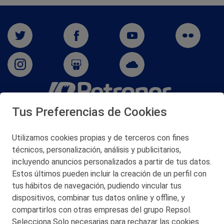
Tus Preferencias de Cookies
San Martín 5-Edificio Muñatones,
48550 Muskiz (Bizkaia)
Telf. 946 357 000
Utilizamos cookies propias y de terceros con fines
© 2026 Petronor S.A.
técnicos, personalización, análisis y publicitarios,
incluyendo anuncios personalizados a partir de tus datos.
Estos últimos pueden incluir la creación de un perfil con
tus hábitos de navegación, pudiendo vincular tus
dispositivos, combinar tus datos online y offline, y
CONTACTO
compartirlos con otras empresas del grupo Repsol.
Selecciona Solo necesarias para rechazar las cookies
MAPA WEB