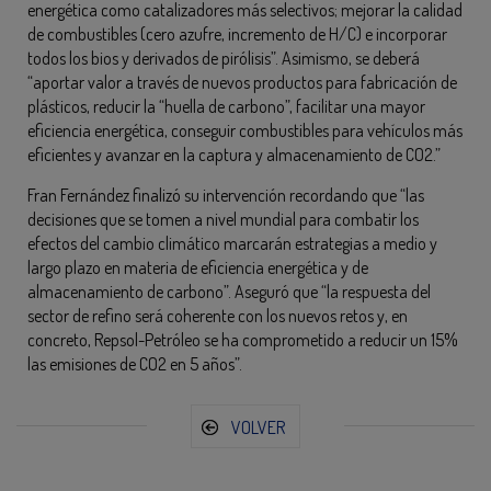
energética como catalizadores más selectivos; mejorar la calidad
de combustibles (cero azufre, incremento de H/C) e incorporar
todos los bios y derivados de pirólisis”. Asimismo, se deberá
“aportar valor a través de nuevos productos para fabricación de
plásticos, reducir la “huella de carbono”, facilitar una mayor
eficiencia energética, conseguir combustibles para vehículos más
eficientes y avanzar en la captura y almacenamiento de CO2.”
Fran Fernández finalizó su intervención recordando que “las
decisiones que se tomen a nivel mundial para combatir los
efectos del cambio climático marcarán estrategias a medio y
largo plazo en materia de eficiencia energética y de
almacenamiento de carbono”. Aseguró que “la respuesta del
sector de refino será coherente con los nuevos retos y, en
concreto, Repsol-Petróleo se ha comprometido a reducir un 15%
las emisiones de CO2 en 5 años”.
VOLVER