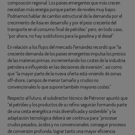
composición regional. Los países emergentes que más crecen
necesitan más energía porque parten de niveles muy bajos.
Podríamos hablar de cambio estructural de la demanda por el
crecimiento de Asia en desarrollo y por el peso creciente del
transporte en el consumo final de petróleo” pero, en todo caso,
“por ahora, no hay sustitutivos para la gasolina y el diesel”.
En relación a los flujos del mercado Fernández recordó que “la
creciente demanda de los países emergentes impulsa los precios
de las materias primas, incrementando los costes de la industria
petrolera e influyendo en las decisiones de inversión”, así como
que “la mayor parte de la nueva oferta está viniendo de zonas
off-shore, campos de menor tamaño y crudos no
convencionales lo que supone también mayores costes.”
Respecto al futuro, el subdirector técnico de Petronor apuntó que
“el petróleo y los productos de su refino seguirán formando parte
de una cesta energética más diversificada y sostenible” y la
adaptación tecnológica deberá ser continua para “procesar
crudos pesados, ácidos y no convencionales; conseguir procesos
de conversión profunda; lograr tanto una mayor eficiencia