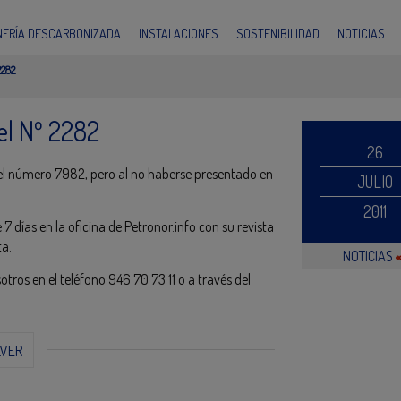
INERÍA DESCARBONIZADA
INSTALACIONES
SOSTENIBILIDAD
NOTICIAS
282
el Nº 2282
26
o el número 7982, pero al no haberse presentado en
JULIO
2011
 días en la oficina de Petronor.info con su revista
ta.
NOTICIAS
ros en el teléfono 946 70 73 11 o a través del
LVER