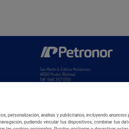
San Martín 5-Edificio Muñatones,
48550 Muskiz (Bizkaia)
Telf. 946 357 000
© 2026 Petronor S.A.
s, personalización, análisis y publicitarios, incluyendo anuncios
 navegación, pudiendo vincular tus dispositivos, combinar tus dat
ar las cookies opcionales. Puedes gestionar o desactivar estas