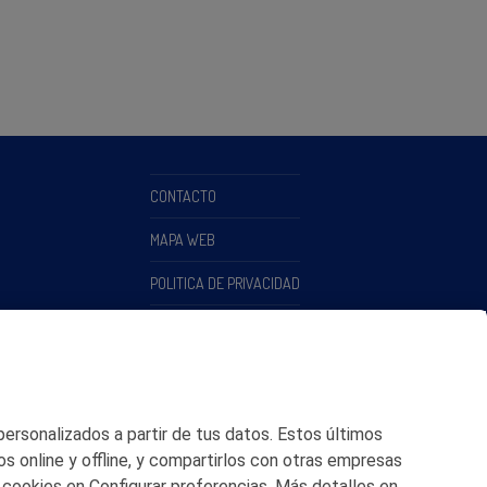
CONTACTO
MAPA WEB
POLITICA DE PRIVACIDAD
AVISO LEGAL
POLITICA DE COOKIES
CANAL DE ÉTICA
 personalizados a partir de tus datos. Estos últimos
os online y offline, y compartirlos con otras empresas
 cookies en Configurar preferencias. Más detalles en