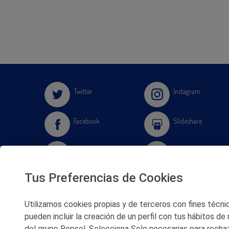
Twitter
Instagram
Facebook
Slideshare
Youtube
Soundcloud
Tus Preferencias de Cookies
Flickr
Utilizamos cookies propias y de terceros con fines técnico
pueden incluir la creación de un perfil con tus hábitos de
del grupo Repsol. Selecciona Solo necesarias para rechaz