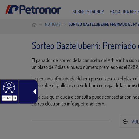
SOBRE PETRONOR
HACIA UNA REF
NOTICIAS
SORTEO GAZTELUBERRI: PREMIADO EL Nº 2
Sorteo Gazteluberri: Premiado 
El ganador del sorteo de la camiseta del Athletic ha sid
un plazo de 7 días el nuevo número premiado es el 2282.
La persona afortunada deberá presentarse en el plazo de 7
Gazteluberri, y allí mismo se le hará entrega de la camise
Para cualquier duda o consulta puede contactar con nosot
CTRL
U
correo electrónico info@petronor.com.
VO