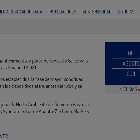
INERÍA DESCARBONIZADA
INSTALACIONES
SOSTENIBILIDAD
NOTICIAS
06
antenimiento, a partir del lunes día 8, se va a
AGOSTO
eras de vapor (BL12).
2011
tos establecidos, la fase de mayor sonoridad
zan los dispositivos atenuantes del ruido y se
NOTICIAS
jería de Medio Ambiente del Gobierno Vasco, al
a los Ayuntamientos de Abanto-Zierbena, Muskiz y
LVER