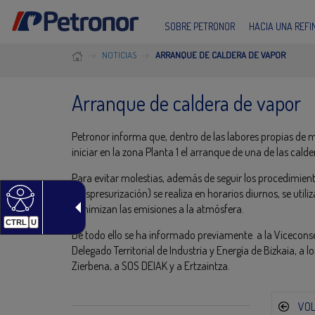
SOBRE PETRONOR
HACIA UNA REF
NOTICIAS
ARRANQUE DE CALDERA DE VAPOR
Arranque de caldera de vapor
Petronor informa que, dentro de las labores propias de m
iniciar en la zona Planta 1 el arranque de una de las cald
Para evitar molestias, además de seguir los procedimien
(despresurización) se realiza en horarios diurnos, se utili
minimizan las emisiones a la atmósfera.
CTRL
U
De todo ello se ha informado previamente a la Viceconse
Delegado Territorial de Industria y Energía de Bizkaia, 
Zierbena, a SOS DEIAK y a Ertzaintza.
VO