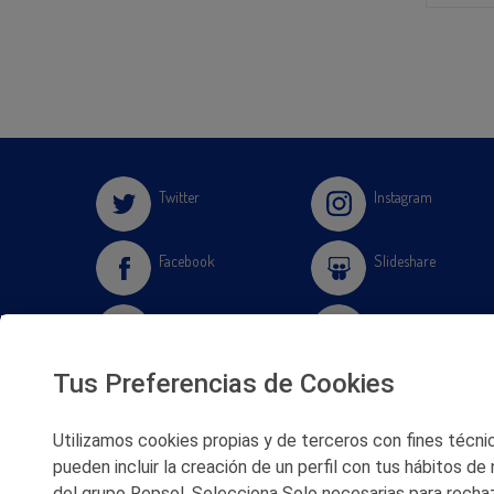
Twitter
Instagram
Facebook
Slideshare
Youtube
Soundcloud
Tus Preferencias de Cookies
Flickr
Utilizamos cookies propias y de terceros con fines técnico
pueden incluir la creación de un perfil con tus hábitos de
del grupo Repsol. Selecciona Solo necesarias para rechaz