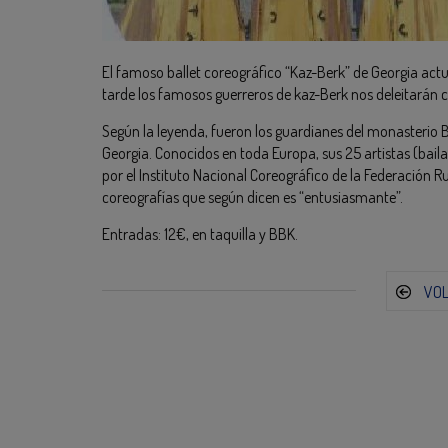
El famoso ballet coreográfico “Kaz-Berk” de Georgia actu
tarde los famosos guerreros de kaz-Berk nos deleitarán 
Según la leyenda, fueron los guardianes del monasterio B
Georgia. Conocidos en toda Europa, sus 25 artistas (bail
por el Instituto Nacional Coreográfico de la Federación R
coreografías que según dicen es “entusiasmante”.
Entradas: 12€, en taquilla y BBK.
VO