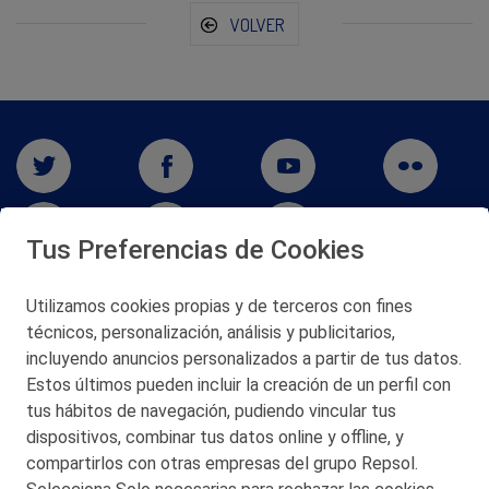
VOLVER
Tus Preferencias de Cookies
Utilizamos cookies propias y de terceros con fines
técnicos, personalización, análisis y publicitarios,
San Martín 5-Edificio Muñatones,
48550 Muskiz (Bizkaia)
incluyendo anuncios personalizados a partir de tus datos.
Telf. 946 357 000
Estos últimos pueden incluir la creación de un perfil con
© 2026 Petronor S.A.
tus hábitos de navegación, pudiendo vincular tus
dispositivos, combinar tus datos online y offline, y
compartirlos con otras empresas del grupo Repsol.