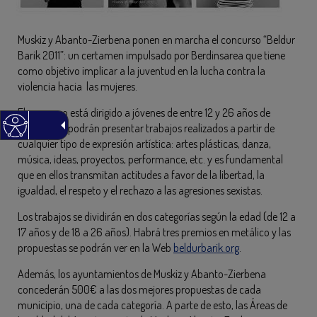
Muskiz y Abanto-Zierbena ponen en marcha el concurso “Beldur
Barik 2011”: un certamen impulsado por Berdinsarea que tiene
como objetivo implicar a la juventud en la lucha contra la
violencia hacia las mujeres.
El concurso está dirigido a jóvenes de entre 12 y 26 años de
Euskadi. Se podrán presentar trabajos realizados a partir de
cualquier tipo de expresión artística: artes plásticas, danza,
música, ideas, proyectos, performance, etc. y es fundamental
que en ellos transmitan actitudes a favor de la libertad, la
igualdad, el respeto y el rechazo a las agresiones sexistas.
Los trabajos se dividirán en dos categorías según la edad (de 12 a
17 años y de 18 a 26 años). Habrá tres premios en metálico y las
propuestas se podrán ver en la Web
beldurbarik.org
.
Además, los ayuntamientos de Muskiz y Abanto-Zierbena
concederán 500€ a las dos mejores propuestas de cada
municipio, una de cada categoría. A parte de esto, las Áreas de