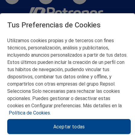
Tus Preferencias de Cookies
San Martín 5-Edificio Muñatones,
48550 Muskiz (Bizkaia)
Telf. 946 357 000
Utilizamos cookies propias y de terceros con fines
© 2026 Petronor S.A.
técnicos, personalización, análisis y publicitarios,
incluyendo anuncios personalizados a partir de tus datos.
Estos últimos pueden incluir la creación de un perfil con
tus hábitos de navegación, pudiendo vincular tus
dispositivos, combinar tus datos online y offline, y
CONTACTO
compartirlos con otras empresas del grupo Repsol.
Selecciona Solo necesarias para rechazar las cookies
MAPA WEB
opcionales. Puedes gestionar o desactivar estas
POLITICA DE PRIVACIDAD
cookies en Configurar preferencias. Más detalles en la
Política de Cookies.
AVISO LEGAL
Aceptar todas
POLITICA DE COOKIES