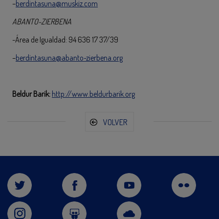
–
berdintasuna@muskiz.com
ABANTO-ZIERBENA
-Área de Igualdad: 94 636 17 37/39
–
berdintasuna@abanto-zierbena.org
Beldur Barik:
http://www.beldurbarik.org
VOLVER