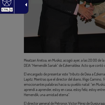
CTRL
U
Meatzari Aretoa, en Muskiz, acogió ayer, a las 20:00 de l
DEIA “Hemendik Sariak” de Ezkerraldea. Acto que contó c
El encargado de presentar este “tributo de Deia a Ezkerra
Lapitz. Mientras que el director del diario, Iñigo Camino,
emocionantes palabras hacia su pueblo natal: “en Musk
aprendí a aprender, estoy en casa, estoy feliz, estoy entre
Hemendik, una amistad eterna”.
El director general de Petronor, Víctor Pérez de Guezurag