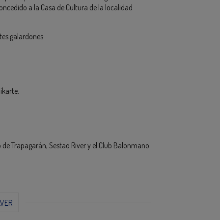
oncedido a la Casa de Cultura de la localidad
tes galardones:
ikarte.
mo de Trapagarán, Sestao River y el Club Balonmano
LVER