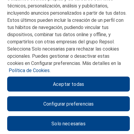
técnicos, personalización, análisis y publicitarios,
incluyendo anuncios personalizados a partir de tus datos.
Estos últimos pueden incluir la creación de un perfil con
tus hábitos de navegación, pudiendo vincular tus
dispositivos, combinar tus datos online y offline, y
CONTACTO
compartirlos con otras empresas del grupo Repsol.
Selecciona Solo necesarias para rechazar las cookies
MAPA WEB
opcionales. Puedes gestionar o desactivar estas
POLITICA DE PRIVACIDAD
cookies en Configurar preferencias. Más detalles en la
Política de Cookies.
AVISO LEGAL
Aceptar todas
POLITICA DE COOKIES
CANAL DE ÉTICA
Configurar preferencias
Solo necesarias