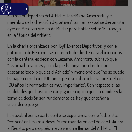
El director deportivo del Athletic José María Amorrortu y el
miembro de la dirección deportiva Aitor Larrazabal se dieron cita
ayer en Meatzari Aretoa de Muskiz para hablar sobre “El trabajo
en la fábrica del Athletic”.
En la charla organizada por “ByP Eventos Deportivos” y con el
patrocinio de Petronor se tocaron todos los temas relacionados
con la cantera, es decir, con Lezama. Amorrortu subrayó que
“Lezama ha sido, es y será la piedra angular sobre lo que
descansa todo lo que es el Athletic” y mencionó que “no se puede
trabajar como hace 100 años, pero si trabajar los valores de hace
100 años, la formación es muy importante”. Con respecto a las
cualidades que buscan en un jugador explicó que “la rapidez y la
toma de decisión son fundamentales, hay que enseñar a
entender el juego”.
Larrazabal por su parte contó su experiencia como futbolista,
“empecé en Lezama, después me mandaron cedido con Eskurza
al Deusto, pero después me volvieron a llamar del Athletic”. El