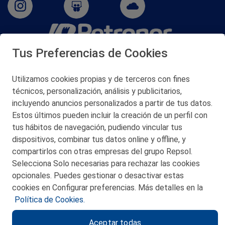
Tus Preferencias de Cookies
San Martín 5-Edificio Muñatones,
48550 Muskiz (Bizkaia)
Telf. 946 357 000
Utilizamos cookies propias y de terceros con fines
© 2026 Petronor S.A.
técnicos, personalización, análisis y publicitarios,
incluyendo anuncios personalizados a partir de tus datos.
Estos últimos pueden incluir la creación de un perfil con
tus hábitos de navegación, pudiendo vincular tus
dispositivos, combinar tus datos online y offline, y
CONTACTO
compartirlos con otras empresas del grupo Repsol.
Selecciona Solo necesarias para rechazar las cookies
MAPA WEB
opcionales. Puedes gestionar o desactivar estas
POLITICA DE PRIVACIDAD
cookies en Configurar preferencias. Más detalles en la
Política de Cookies.
AVISO LEGAL
Aceptar todas