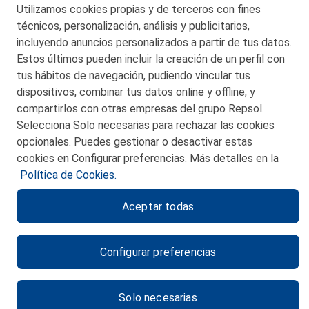
Utilizamos cookies propias y de terceros con fines
© 2026 Petronor S.A.
técnicos, personalización, análisis y publicitarios,
incluyendo anuncios personalizados a partir de tus datos.
Estos últimos pueden incluir la creación de un perfil con
tus hábitos de navegación, pudiendo vincular tus
dispositivos, combinar tus datos online y offline, y
CONTACTO
compartirlos con otras empresas del grupo Repsol.
Selecciona Solo necesarias para rechazar las cookies
MAPA WEB
opcionales. Puedes gestionar o desactivar estas
POLITICA DE PRIVACIDAD
cookies en Configurar preferencias. Más detalles en la
Política de Cookies.
AVISO LEGAL
Aceptar todas
POLITICA DE COOKIES
CANAL DE ÉTICA
Configurar preferencias
Solo necesarias