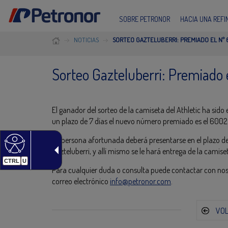
SOBRE PETRONOR
HACIA UNA REF
NOTICIAS
SORTEO GAZTELUBERRI: PREMIADO EL Nº 
Sorteo Gazteluberri: Premiado
El ganador del sorteo de la camiseta del Athletic ha sid
un plazo de 7 días el nuevo número premiado es el 6002
La persona afortunada deberá presentarse en el plazo de 7
Gazteluberri, y allí mismo se le hará entrega de la camise
CTRL
U
Para cualquier duda o consulta puede contactar con nosot
correo electrónico
info@petronor.com
.
VO