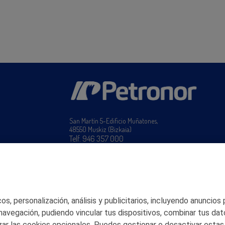
San Martín 5-Edificio Muñatones,
48550 Muskiz (Bizkaia)
Telf. 946 357 000
© 2026 Petronor S.A.
s, personalización, análisis y publicitarios, incluyendo anuncios
 navegación, pudiendo vincular tus dispositivos, combinar tus dat
ar las cookies opcionales. Puedes gestionar o desactivar estas