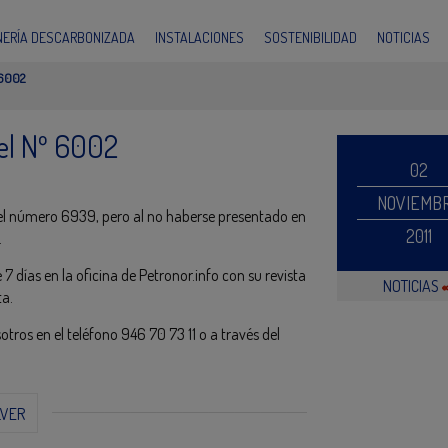
INERÍA DESCARBONIZADA
INSTALACIONES
SOSTENIBILIDAD
NOTICIAS
6002
 el Nº 6002
02
NOVIEMB
o el número 6939, pero al no haberse presentado en
2011
.
 días en la oficina de Petronor.info con su revista
NOTICIAS
ta.
ros en el teléfono 946 70 73 11 o a través del
LVER