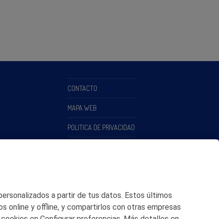
CONTACTO
MAPA WEB
POLITICA DE PRIVACIDAD
AVISO LEGAL
POLITICA DE COOKIES
CANAL DE ÉTICA
 personalizados a partir de tus datos. Estos últimos
os online y offline, y compartirlos con otras empresas
 cookies en Configurar preferencias. Más detalles en