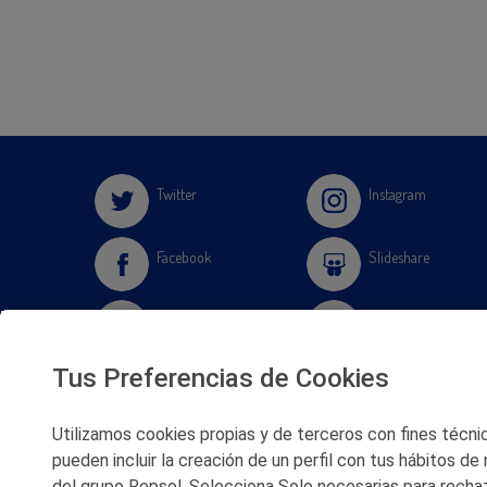
Twitter
Instagram
Facebook
Slideshare
Youtube
Soundcloud
Tus Preferencias de Cookies
Flickr
Utilizamos cookies propias y de terceros con fines técnico
pueden incluir la creación de un perfil con tus hábitos de
del grupo Repsol. Selecciona Solo necesarias para rechaz