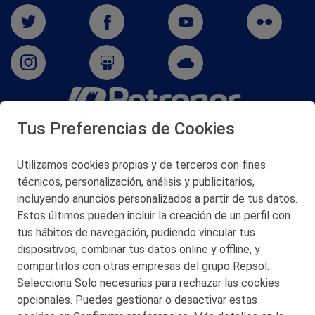
Tus Preferencias de Cookies
San Martín 5-Edificio Muñatones,
48550 Muskiz (Bizkaia)
Telf. 946 357 000
Utilizamos cookies propias y de terceros con fines
© 2026 Petronor S.A.
técnicos, personalización, análisis y publicitarios,
incluyendo anuncios personalizados a partir de tus datos.
Estos últimos pueden incluir la creación de un perfil con
tus hábitos de navegación, pudiendo vincular tus
dispositivos, combinar tus datos online y offline, y
CONTACTO
compartirlos con otras empresas del grupo Repsol.
Selecciona Solo necesarias para rechazar las cookies
MAPA WEB
opcionales. Puedes gestionar o desactivar estas
POLITICA DE PRIVACIDAD